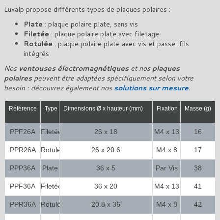
Luxalp propose différents types de plaques polaires :
Plate
: plaque polaire plate, sans vis
Filetée
: plaque polaire plate avec filetage
Rotulée
: plaque polaire plate avec vis et passe-fils
intégrés
Nos
ventouses électromagnétiques
et nos
plaques
polaires
peuvent être adaptées spécifiquement selon votre
besoin : découvrez également nos
solutions sur mesure
.
Référence
Type
Dimensions Ø x hauteur (mm)
Fixation
Masse (g)
PPF26A
Filetée
26 x 18
M4 x 13
16
PPR26A
Rotulée
26 x 20.6
M4 x 8
17
PPP36A
Plate
36 x 5
Par Vis
38
FHc M4
PPF36A
Filetée
36 x 20
M4 x 13
41
PPR36A
Rotulée
20.8 x 36
M4 x 8
42