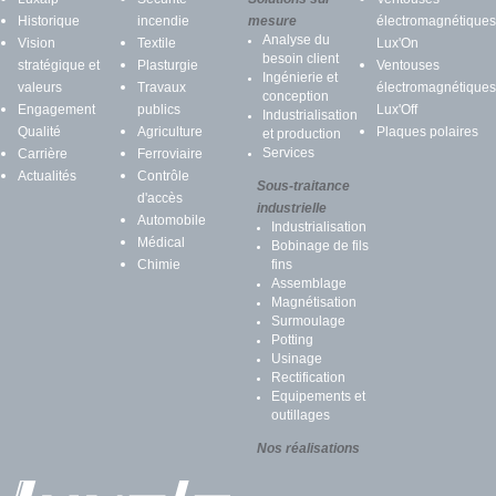
Historique
incendie
mesure
électromagnétiques
Analyse du
Vision
Textile
Lux'On
besoin client
stratégique et
Plasturgie
Ventouses
Ingénierie et
valeurs
Travaux
électromagnétiques
conception
Engagement
publics
Lux'Off
Industrialisation
Qualité
Agriculture
Plaques polaires
et production
Services
Carrière
Ferroviaire
Actualités
Contrôle
Sous-traitance
d'accès
industrielle
Automobile
Industrialisation
Médical
Bobinage de fils
Chimie
fins
Assemblage
Magnétisation
Surmoulage
Potting
Usinage
Rectification
Equipements et
outillages
Nos réalisations