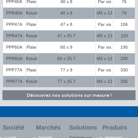
PPP40A
Plate
40 x 8
Par vis
76
FHc M5
PPR40A
Rotulée
40 x 8
M5 x 13
79
PPP47A
Plate
47 x 8
Par vis
106
FHc M5
PPR47A
Rotulée
47 x 25.7
M5 x 13
110
PPP60A
Plate
60 x 9
Par vis
195
FHc M5
PPR60A
Rotulée
60 x 25.7
M5 x 12
200
PPP77A
Plate
77 x 9
Par vis
330
FHc M5
PPR77A
Rotulée
77 x 25.7
M5 x 12
335
Découvrez nos solutions sur mesure !
Société
Marchés
Solutions
Produits
Luxalp
Sécurité
Solutions sur
Ventouses